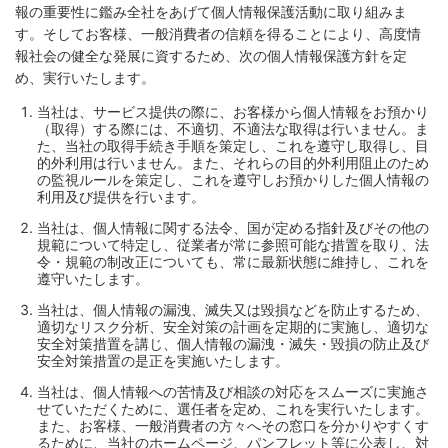
報の重要性に鑑み全社をあげて個人情報保護活動に取り組みま
す。そしてお客様、一般消費者の信頼を得ることにより、高度情
報社会の健全な発展に資するため、次の個人情報保護方針を定
め、実行いたします。
当社は、サービス提供の際に、お客様から個人情報をお預かり
（取得）する際には、不適切、不適法な取得は行いません。ま
た、当社の取得手続き手順を策定し、これを遵守し取得し、目
的外利用は行いません。また、それらの目的外利用阻止のため
の監視ルールを策定し、これを遵守しお預かりした個人情報の
利用及び提供を行います。
当社は、個人情報に関する法令、国が定める指針及びその他の
規範について特定し、従業者が常に参照可能な措置を取り、法
令・規範の制改正についても、常に最新状態に維持し、これを
遵守いたします。
当社は、個人情報の漏洩、滅失又は毀損などを防止するため、
適切なリスク分析、安全対策の計画を定期的に実施し、適切な
安全対策措置を講じ、個人情報の漏洩・滅失・毀損の防止及び
安全対策措置の是正を実施いたします。
当社は、個人情報への苦情及び相談の対応をスムーズに実施さ
せていただくために、選任者を定め、これを実行いたします。
また、お客様、一般消費者の方々へその窓口を分かりやすくす
るために、当社のホームページ、パンフレット等に公表し、対