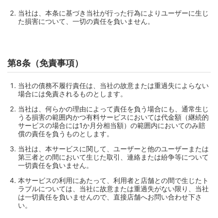
当社は、本条に基づき当社が行った行為によりユーザーに生じ
た損害について、一切の責任を負いません。
第8条（免責事項）
当社の債務不履行責任は、当社の故意または重過失によらない
場合には免責されるものとします。
当社は、何らかの理由によって責任を負う場合にも、通常生じ
うる損害の範囲内かつ有料サービスにおいては代金額（継続的
サービスの場合には1か月分相当額）の範囲内においてのみ賠
償の責任を負うものとします。
当社は、本サービスに関して、ユーザーと他のユーザーまたは
第三者との間において生じた取引、連絡または紛争等について
一切責任を負いません。
本サービスの利用にあたって、利用者と店舗との間で生じたト
ラブルについては、当社に故意または重過失がない限り、当社
は一切責任を負いませんので、直接店舗へお問い合わせ下さ
い。