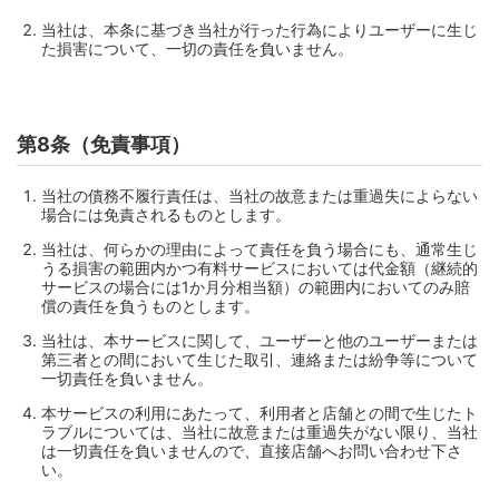
当社は、本条に基づき当社が行った行為によりユーザーに生じ
た損害について、一切の責任を負いません。
第8条（免責事項）
当社の債務不履行責任は、当社の故意または重過失によらない
場合には免責されるものとします。
当社は、何らかの理由によって責任を負う場合にも、通常生じ
うる損害の範囲内かつ有料サービスにおいては代金額（継続的
サービスの場合には1か月分相当額）の範囲内においてのみ賠
償の責任を負うものとします。
当社は、本サービスに関して、ユーザーと他のユーザーまたは
第三者との間において生じた取引、連絡または紛争等について
一切責任を負いません。
本サービスの利用にあたって、利用者と店舗との間で生じたト
ラブルについては、当社に故意または重過失がない限り、当社
は一切責任を負いませんので、直接店舗へお問い合わせ下さ
い。