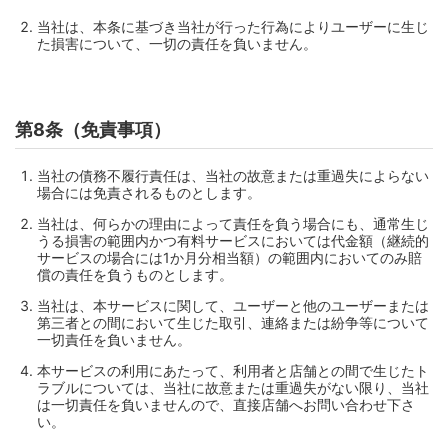
当社は、本条に基づき当社が行った行為によりユーザーに生じ
た損害について、一切の責任を負いません。
第8条（免責事項）
当社の債務不履行責任は、当社の故意または重過失によらない
場合には免責されるものとします。
当社は、何らかの理由によって責任を負う場合にも、通常生じ
うる損害の範囲内かつ有料サービスにおいては代金額（継続的
サービスの場合には1か月分相当額）の範囲内においてのみ賠
償の責任を負うものとします。
当社は、本サービスに関して、ユーザーと他のユーザーまたは
第三者との間において生じた取引、連絡または紛争等について
一切責任を負いません。
本サービスの利用にあたって、利用者と店舗との間で生じたト
ラブルについては、当社に故意または重過失がない限り、当社
は一切責任を負いませんので、直接店舗へお問い合わせ下さ
い。