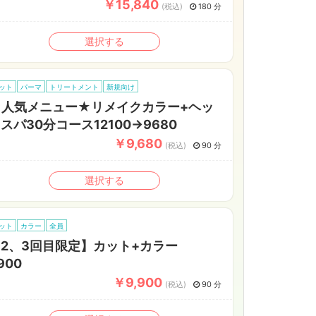
￥15,840
(税込)
180 分
選択する
ット
パーマ
トリートメント
新規向け
★人気メニュー★リメイクカラー+ヘッ
スパ30分コース12100→9680
￥9,680
(税込)
90 分
選択する
ット
カラー
全員
【2、3回目限定】カット+カラー
900
￥9,900
(税込)
90 分