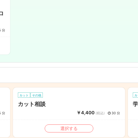
ロ
5 分
カット
その他
カ
カット相談
学
￥4,400
5 分
(税込)
30 分
選択する