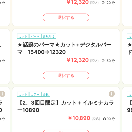
￥12,320
0 分
(税込)
120 分
選択する
カット
パーマ
新規向け
カ
ュ
★話題のパーマ★カット+デジタルパー
マ 15400→12320
ド
￥12,320
0 分
(税込)
150 分
選択する
カット
カラー
全員
カ
ラ
【2、3回目限定】カット＋イルミナカラ
0
ー10890
9
￥10,890
0 分
(税込)
90 分