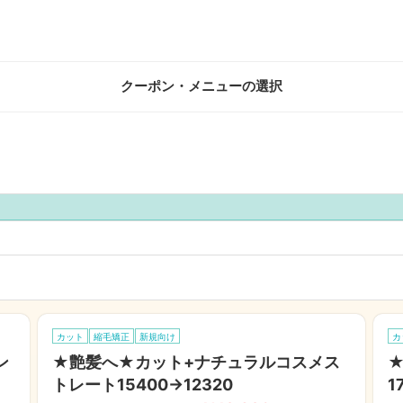
クーポン・メニューの選択
カット
縮毛矯正
新規向け
カ
ン
★艶髪へ★カット+ナチュラルコスメス
トレート15400→12320
1