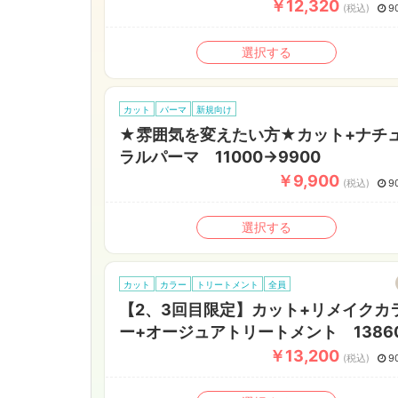
￥12,320
(税込)
9
選択する
カット
パーマ
新規向け
★雰囲気を変えたい方★カット+ナチ
ラルパーマ 11000→9900
￥9,900
(税込)
9
選択する
カット
カラー
トリートメント
全員
【2、3回目限定】カット+リメイクカ
ー+オージュアトリートメント 1386
￥13,200
(税込)
9