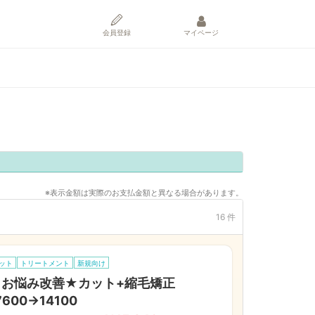
会員登録
マイページ
※表示金額は実際のお支払金額と異なる場合があります。
16 件
ット
トリートメント
新規向け
★お悩み改善★カット+縮毛矯正
7600→14100