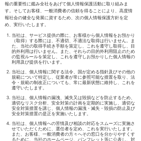
報の重要性に鑑み全社をあげて個人情報保護活動に取り組みま
す。そしてお客様、一般消費者の信頼を得ることにより、高度情
報社会の健全な発展に資するため、次の個人情報保護方針を定
め、実行いたします。
当社は、サービス提供の際に、お客様から個人情報をお預かり
（取得）する際には、不適切、不適法な取得は行いません。ま
た、当社の取得手続き手順を策定し、これを遵守し取得し、目
的外利用は行いません。また、それらの目的外利用阻止のため
の監視ルールを策定し、これを遵守しお預かりした個人情報の
利用及び提供を行います。
当社は、個人情報に関する法令、国が定める指針及びその他の
規範について特定し、従業者が常に参照可能な措置を取り、法
令・規範の制改正についても、常に最新状態に維持し、これを
遵守いたします。
当社は、個人情報の漏洩、滅失又は毀損などを防止するため、
適切なリスク分析、安全対策の計画を定期的に実施し、適切な
安全対策措置を講じ、個人情報の漏洩・滅失・毀損の防止及び
安全対策措置の是正を実施いたします。
当社は、個人情報への苦情及び相談の対応をスムーズに実施さ
せていただくために、選任者を定め、これを実行いたします。
また、お客様、一般消費者の方々へその窓口を分かりやすくす
るために、当社のホームページ、パンフレット等に公表し、対